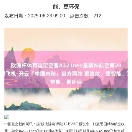
能、更环保
发布日期：2025-06-23 09:00 点击次数：212
中国航空新闻网讯：据“肤浅涟漪”网站12月23日报说念，好意思国精神航空收
受一架空客A321neo飞机欧洲杯体育，这是该航司触及4架A321neo飞机售后