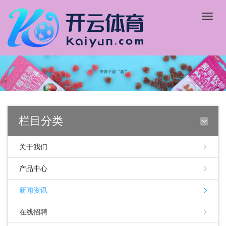
Toggle
naviga
栏目分类
关于我们
产品中心
新闻资讯
在线招聘