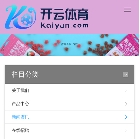
Toggle
naviga
栏目分类
关于我们
产品中心
新闻资讯
在线招聘