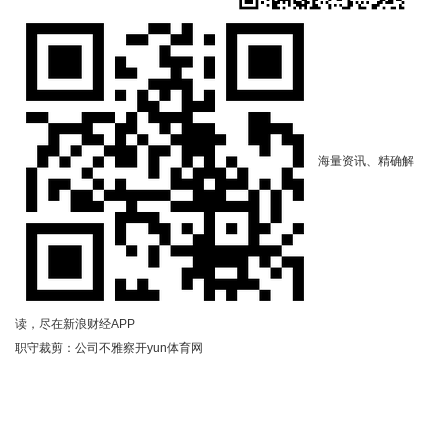
海量资讯、精确解
读，尽在新浪财经APP
职守裁剪：公司不雅察开yun体育网