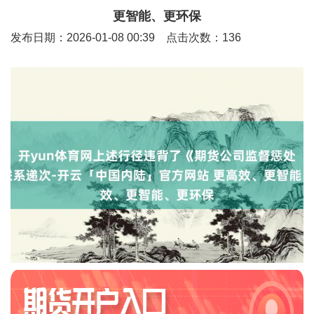
更智能、更环保
发布日期：2026-01-08 00:39 点击次数：136