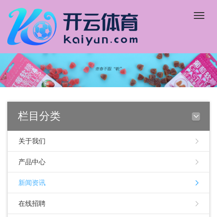
Toggle
naviga
栏目分类
关于我们
产品中心
新闻资讯
在线招聘