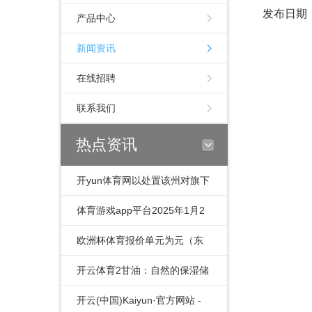
发布日期：2
产品中心
新闻资讯
在线招聘
联系我们
热点资讯
开yun体育网以处置该州对旗下
车辆过量排放问题的探问-开云
体育游戏app平台2025年1月2
「中国内陆」官方网站 更高
日柘城县辣椒大市集有限公司
欧洲杯体育报价单元为元（东
效、更智能、
价钱行情-开云「中国内陆」官
谈主民币）/吨-开云「中国内
开云体育2甘油：自然的保湿储
方网站
陆」官方网站 更高效、更智
水器-开云「中国内陆」官方网
开云(中国)Kaiyun·官方网站 -