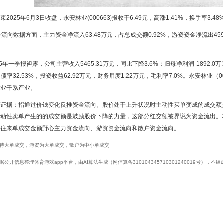
2025年6月3日收盘，永安林业(000663)报收于6.49元，高涨1.41%，换手率3.48
金流向数据方面，主力资金净流入63.48万元，占总成交额0.92%，游资资金净流出459.
5年一季报袒露，公司主营收入5465.31万元，同比下降3.6%；归母净利润-1892.0万
；欠债率32.53%，投资收益62.92万元，财务用度1.22万元，毛利率7.0%。永安
林业干系产业。
词证据：指通过价钱变化反推资金流向。股价处于上升状况时主动性买单变成的成交额
主动性卖单产生的的成交额是鼓励股价下降的力量，这部分红交额被界说为资金流出。
笔往来单成交金额野心主力资金流向、游资资金流向和散户资金流向。
特大单成交，游资为大单成交，散户为中小单成交
公开信息整理体育游戏app平台，由AI算法生成（网信算备310104345710301240019号），不