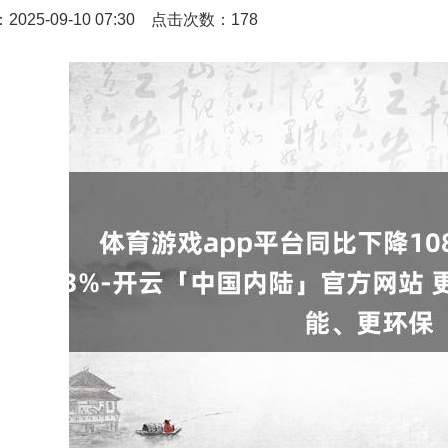
025-09-10 07:30 点击次数：178