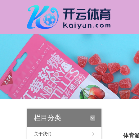
栏目分类
关于我们
体育游