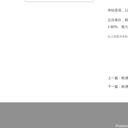
能、更环保
800元之间-开云「中国内
水器-开云「中国内陆」官方网
本站音讯，12
站 更高效、更智能、更环保
云尔表示，联
1.80%、第
以上实践为本站
上一篇：
欧洲
下一篇：
欧洲
Powere