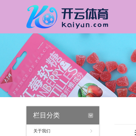
栏目分类
关于我们