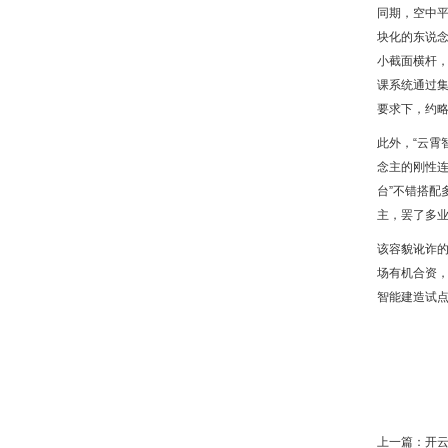
同期，空中平
块化的东说念
小截面横杆，
课系统通过
要求下，约
此外，“云霄
念主的刚性
台”不错搭配
主，罢了多业
该容貌讹诈的
场有机合资
智能建造试点
上一篇：
开云