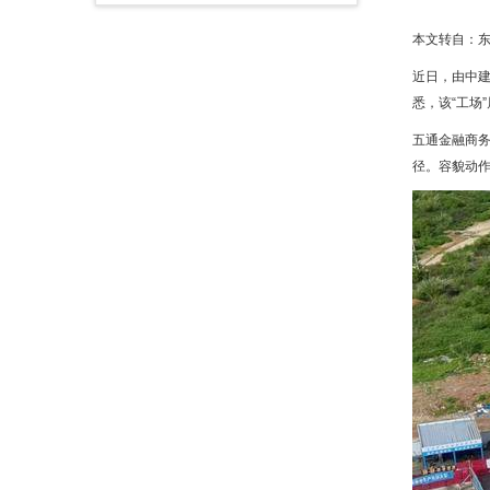
能、更环保
站 更高效、更智能、更环保
登录入口每小时可能在200元至
本文转自：
800元之间-开云「中国内
近日，由中建
悉，该“工场
五通金融商务
径。容貌动