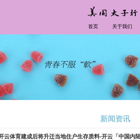
首页
关于我们
新闻资讯
开云体育建成后将升迁当地住户生存质料-开云「中国内陆