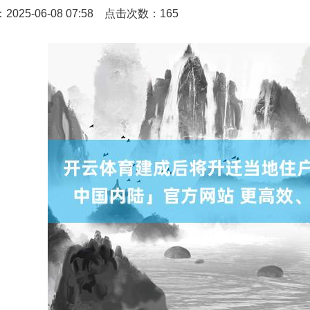
025-06-08 07:58 点击次数：165