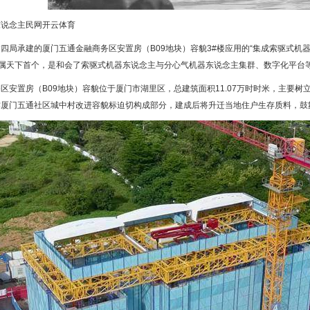
东说念主民网开云体育
四局承建的厦门五通金融商务区安置房（B09地块）容貌3#楼应用的“集成索驱式机器
”属天下首个，是和会了索驱式机器东说念主与分心气机器东说念主集群、数字化平台
区安置房（B09地块）容貌位于厦门市湖里区，总建筑面积11.07万时时米，主要
作厦门五通社区城中村改进容貌标迫切构成部分，建成后将升迁当地住户生存质料，鼓