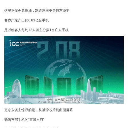
这里不仅创意喷涌，制造速率更是惊东谈主
客岁广东产出的6.83亿台手机
足以给各人每约12东谈主分拨1台广东手机
更令东谈主惊叹的是，从袖珍芯片到曲面屏幕
确凿整部手机的“五藏六府”