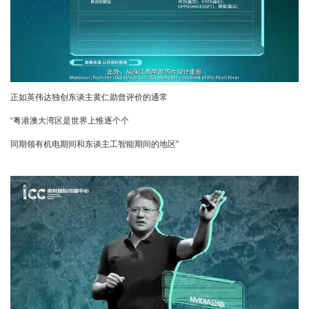
正如英伟达独创东谈主黄仁勋曾评价的通常
“粤港澳大湾区是世界上惟逐个个
同期领有机电期间和东谈主工智能期间的地区”