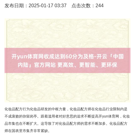
发布日期：2025-01-17 03:37 点击次数：244
化妆品配方行为化妆品研发的中枢力量，化妆品配方师在化妆品行业限制内是
不成衰败的弥留岗亭。跟着滥用者对好意思的追求不断提高开yun体育网，化妆
品市集也在不断扩大。这导致了对化妆品配方师的需求不断加多。化妆品配方
师在国表里市集齐非常紧缺。