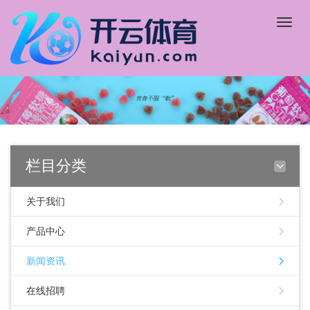
Toggle
naviga
栏目分类
关于我们
产品中心
新闻资讯
在线招聘