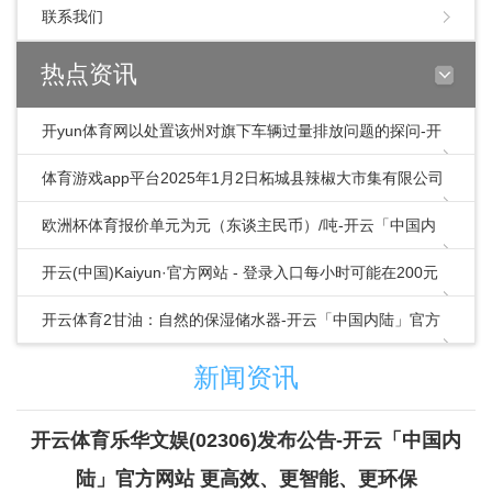
联系我们
热点资讯
开yun体育网以处置该州对旗下车辆过量排放问题的探问-开
云「中国内陆」官方网站 更高效、更智能、
体育游戏app平台2025年1月2日柘城县辣椒大市集有限公司
价钱行情-开云「中国内陆」官方网站
欧洲杯体育报价单元为元（东谈主民币）/吨-开云「中国内
陆」官方网站 更高效、更智能、更环保
开云(中国)Kaiyun·官方网站 - 登录入口每小时可能在200元
至800元之间-开云「中国内
开云体育2甘油：自然的保湿储水器-开云「中国内陆」官方
网站 更高效、更智能、更环保
新闻资讯
开云体育乐华文娱(02306)发布公告-开云「中国内
陆」官方网站 更高效、更智能、更环保