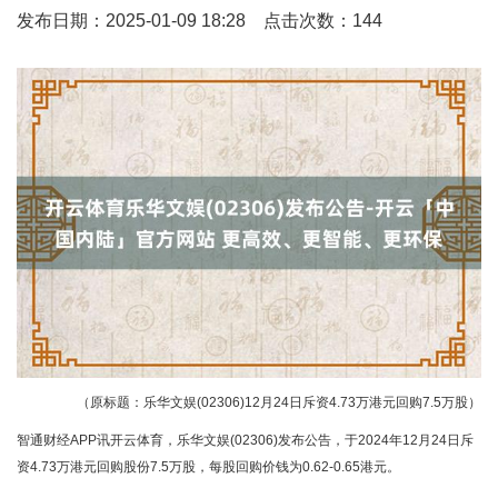
发布日期：2025-01-09 18:28 点击次数：144
（原标题：乐华文娱(02306)12月24日斥资4.73万港元回购7.5万股）
智通财经APP讯开云体育，乐华文娱(02306)发布公告，于2024年12月24日斥
资4.73万港元回购股份7.5万股，每股回购价钱为0.62-0.65港元。