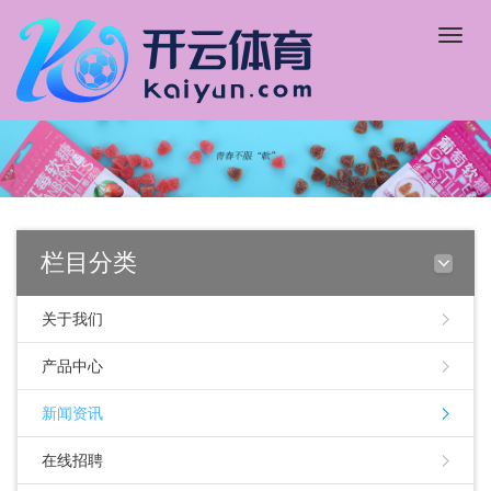
Toggle
naviga
栏目分类
关于我们
产品中心
新闻资讯
在线招聘