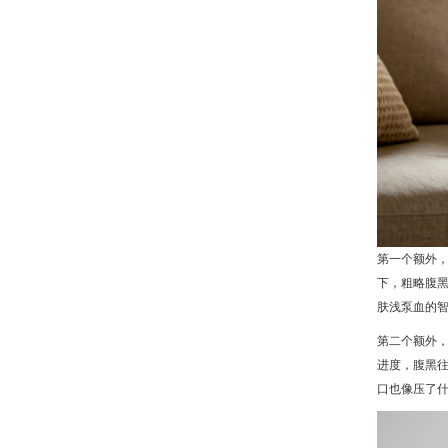
第一个额外，
下，粗略腹
肤浅泵血的
第二个额外
进度，腹黑
口也像压了什