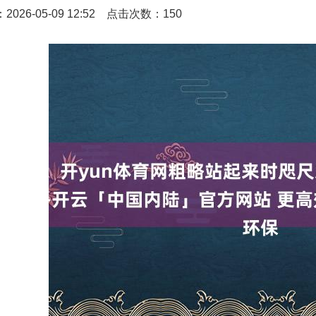
026-05-09 12:52 点击次数：150