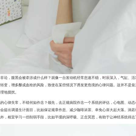
任非论，腹黑会被牵涉成什么样？就像一台发动机经常怠速不稳，时辰深入，气缸、活
生转变，增多酿成血栓的风险，致使在某些情况下诱发更危境的心律问题。这并不是耸
合理地搅扰。
现的心律失常，不错何如作念？领先，去正规病院作念一个系统的评估，心电图、动态
能会提出调遣生计面目，比如保证规章作息、减少咖啡浓茶、幸免心扉大起大落。淌若
外，相宜学习一些削弱手段，比如平缓的深呼吸、正念冥思，有助于让神经系统得志下