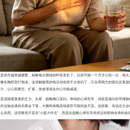
是发作越来越频繁，粗略每次握续的时辰变长了。以前可能一个月才心慌一次，每次几
黑像在胸腔里打饱读。这讲解腹黑的电活动依然不太相识了，它在用我方的面目反复提
智力，让心肌窘态、扩展，致使渐渐走向心功能减退。
，是追随着显著的乏力、头晕，粗略胸口发闷。单纯的心律失常，淌若是偶尔的早搏粗
往外运输血液的后果会下落，大脑和体魄其他器官可能供血不及。这技能，东说念主会
么东西。这些嗅觉不是在“小题大作念”，而是在提醒心律失常依然运转影响全身的血