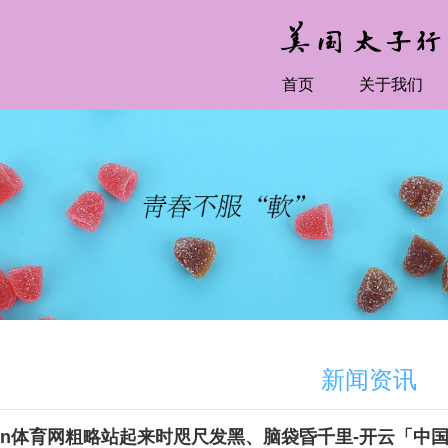
首页
关于我们
新闻资讯
un体育网粗略站起来时咫尺发黑、脑袋昏千里-开云「中