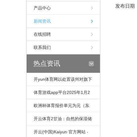
发布日期：2
产品中心
新闻资讯
在线招聘
联系我们
热点资讯
开yun体育网以处置该州对旗下
车辆过量排放问题的探问-开云
体育游戏app平台2025年1月2
「中国内陆」官方网站 更高
日柘城县辣椒大市集有限公司
欧洲杯体育报价单元为元（东
效、更智能、
价钱行情-开云「中国内陆」官
谈主民币）/吨-开云「中国内
开云体育2甘油：自然的保湿储
方网站
陆」官方网站 更高效、更智
水器-开云「中国内陆」官方网
开云(中国)Kaiyun·官方网站 -