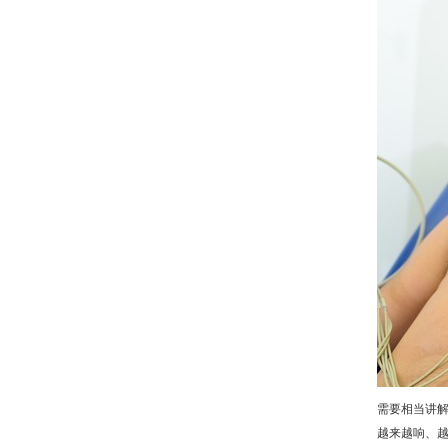
需要相当讲解
越来越响、