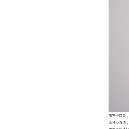
第三个额外，
激神经系统