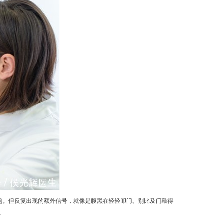
题。但反复出现的额外信号，就像是腹黑在轻轻叩门。别比及门敲得
。