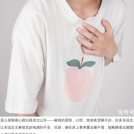
是心扉随着心跳沿路坐过山车——麻烦的震惊、心慌，致使夜里睡不好。好多东说念主
，让东说念主麻烦其妙地感到不安、狂躁，躺在床上番来覆去睡不着，粗略睡着后频繁