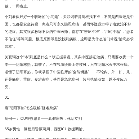
裁，一周咳止。
小刘看似只好一个咳嗽的“小问题”，关联词若是病根找不准，不管是西医还是中
医，也都是安坐待毙，患者只可永久隐忍病痛，甚而怀疑我方得了暗意治不好
的绝症。其实很多教诲不及的中医医师，都存在“辨证不准”，“用药不精”，“患者
不信任”等等问题。根底原因即是没找到病根，这即是为什么咱们常说“治病必求
其本”。
关联词这个“本”到底是什么？耿证据常说，其实中医辨证治病，只需要收拢一个
本——阴阳寒热，就够了。不在气血痰瘀上寻枝桠，只在阴阳水火中求根底。
读懂了阴阳寒热，你就掌捏了中医临床的“全能钥匙”——不论内、外、妇、儿，
还是痛症、重症、疑难杂症，甚而是急危病例，皆可执简驭繁，以不变应万
变。
01
看“阴阳寒热”怎么破解“疑难杂病”
病例一：ICU昏厥患者——真假寒热，死活立判
65岁男性，脑梗后昏厥两周，西医ICU救援调治。