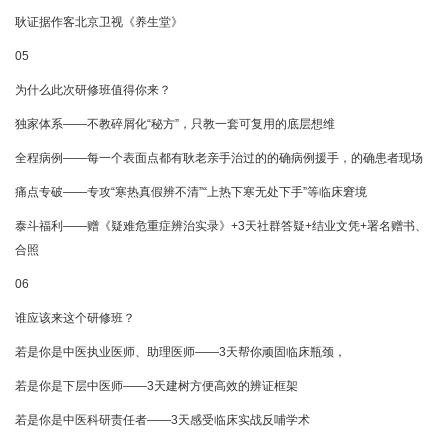
耿证据作客北京卫视《养生堂》
05
为什么此次研修班值得你来？
独家体系——不教碎屑化“秘方”，只教一套可复用的底层想维
全程病例——每一个表面点都有耿老亲手治过的的确病例援手，的确患者现场
痛点专破——专攻“寒热真假辨不清”“上热下寒无处下手”等临床窘境
泰斗福利——赠《疑难危重症辨治实录》+3天社群答疑+结业文凭+署名赠书、
合照
06
谁应该来这个研修班？
若是你是中医执业医师、助理医师——3天帮你顽固临床瓶颈，
若是你是下层中医师——3天建树方便高效的辨证框架
若是你是中医科研责任者——3天感受临床实战反哺学术