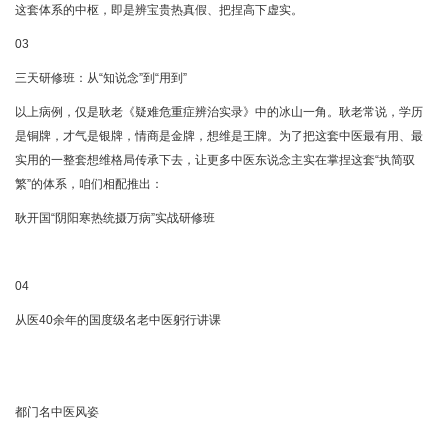
这套体系的中枢，即是辨宝贵热真假、把捏高下虚实。
03
三天研修班：从“知说念”到“用到”
以上病例，仅是耿老《疑难危重症辨治实录》中的冰山一角。耿老常说，学历
是铜牌，才气是银牌，情商是金牌，想维是王牌。为了把这套中医最有用、最
实用的一整套想维格局传承下去，让更多中医东说念主实在掌捏这套“执简驭
繁”的体系，咱们相配推出：
耿开国“阴阳寒热统摄万病”实战研修班
04
从医40余年的国度级名老中医躬行讲课
都门名中医风姿