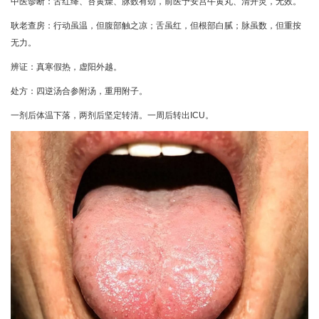
中医诊断：舌红绛、苔黄燥、脉数有劲，前医予安宫牛黄丸、清开灵，无效。
耿老查房：行动虽温，但腹部触之凉；舌虽红，但根部白腻；脉虽数，但重按
无力。
辨证：真寒假热，虚阳外越。
处方：四逆汤合参附汤，重用附子。
一剂后体温下落，两剂后坚定转清。一周后转出ICU。