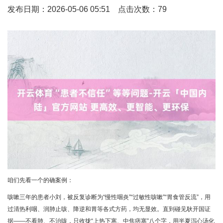
发布日期：2026-05-06 05:51 点击次数：79
咱们先看一个的确案例：
咳嗽三年的患者小刘，被反复诊断为“慢性咽炎”“过敏性咳嗽”“胃食管反流”，用
过清热利咽、润肺止咳、降逆和胃等各式方药，均无显效。直到碰见耿开国证
据——不看肺、不治咳，只收拢“上热下寒、中焦痞塞”八个字，用半夏泻心汤化