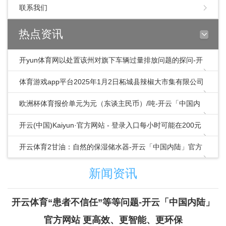
联系我们
热点资讯
开yun体育网以处置该州对旗下车辆过量排放问题的探问-开
云「中国内陆」官方网站 更高效、更智能、
体育游戏app平台2025年1月2日柘城县辣椒大市集有限公司
价钱行情-开云「中国内陆」官方网站
欧洲杯体育报价单元为元（东谈主民币）/吨-开云「中国内
陆」官方网站 更高效、更智能、更环保
开云(中国)Kaiyun·官方网站 - 登录入口每小时可能在200元
至800元之间-开云「中国内
开云体育2甘油：自然的保湿储水器-开云「中国内陆」官方
网站 更高效、更智能、更环保
新闻资讯
开云体育“患者不信任”等等问题-开云「中国内陆」
官方网站 更高效、更智能、更环保