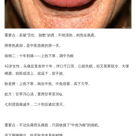
重要点：若被“舌红、脉数”劝诱，不绝清热，则危在夙夜。
辨寒热真假，是中医急救的第一关。
病例二：十年初痛——上热下寒，调中为枢
42岁女性，头痛反复发作十年，伴口干口苦、心烦失眠，但又畏寒肢冷、大便
稀溏。前医或清上、或温下，皆不效。
耿老辨：上热下寒，病在中焦。中焦痞塞，高下欠亨。
处方：甘草泻心汤，重用甘草至30g。
七剂背面痛减半，二十剂后诸症湮灭。
重要点：不治头痛而头痛愈，只因收拢了“中焦为枢”的病机。
高下两纲辨证，恰是耿老体系的精髓。