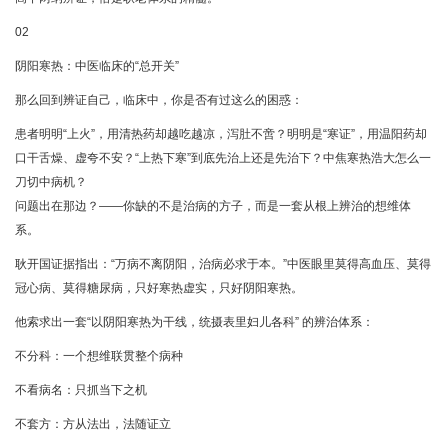
02
阴阳寒热：中医临床的“总开关”
那么回到辨证自己，临床中，你是否有过这么的困惑：
患者明明“上火”，用清热药却越吃越凉，泻肚不啻？明明是“寒证”，用温阳药却
口干舌燥、虚夸不安？“上热下寒”到底先治上还是先治下？中焦寒热浩大怎么一
刀切中病机？
问题出在那边？——你缺的不是治病的方子，而是一套从根上辨治的想维体
系。
耿开国证据指出：“万病不离阴阳，治病必求于本。”中医眼里莫得高血压、莫得
冠心病、莫得糖尿病，只好寒热虚实，只好阴阳寒热。
他索求出一套“以阴阳寒热为干线，统摄表里妇儿各科” 的辨治体系：
不分科：一个想维联贯整个病种
不看病名：只抓当下之机
不套方：方从法出，法随证立