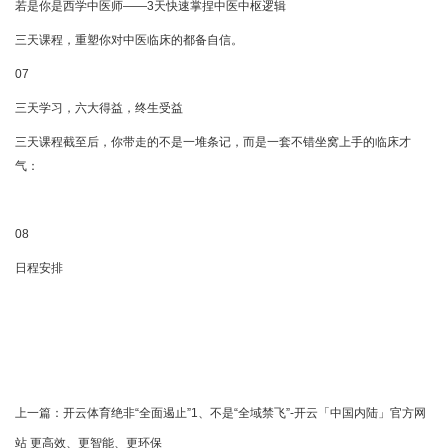
若是你是西学中医师——3天快速掌捏中医中枢逻辑
三天课程，重塑你对中医临床的都备自信。
07
三天学习，六大得益，终生受益
三天课程截至后，你带走的不是一堆条记，而是一套不错坐窝上手的临床才
气：
08
日程安排
上一篇：
开云体育绝非“全面遏止”1、不是“全域禁飞”-开云「中国内陆」官方网
站 更高效、更智能、更环保