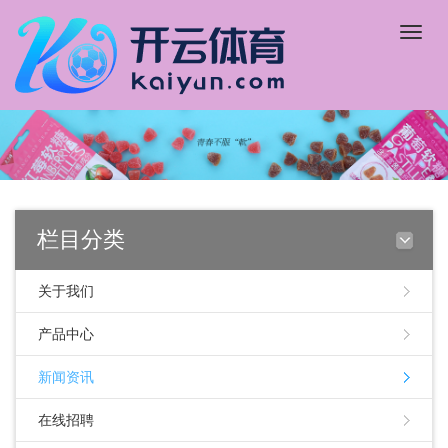
Toggle
naviga
栏目分类
关于我们
产品中心
新闻资讯
在线招聘